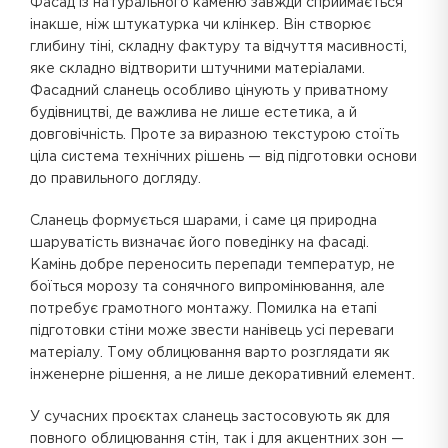
Фасад із натурального каменю завжди сприймається
інакше, ніж штукатурка чи клінкер. Він створює
глибину тіні, складну фактуру та відчуття масивності,
яке складно відтворити штучними матеріалами.
Фасадний сланець особливо цінують у приватному
будівництві, де важлива не лише естетика, а й
довговічність. Проте за виразною текстурою стоїть
ціла система технічних рішень — від підготовки основи
до правильного догляду.
Сланець формується шарами, і саме ця природна
шаруватість визначає його поведінку на фасаді.
Камінь добре переносить перепади температур, не
боїться морозу та сонячного випромінювання, але
потребує грамотного монтажу. Помилка на етапі
підготовки стіни може звести нанівець усі переваги
матеріалу. Тому облицювання варто розглядати як
інженерне рішення, а не лише декоративний елемент.
У сучасних проєктах сланець застосовують як для
повного облицювання стін, так і для акцентних зон —