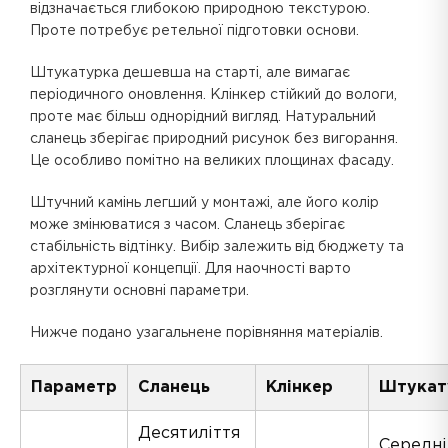
відзначається глибокою природною текстурою.
Проте потребує ретельної підготовки основи.
Штукатурка дешевша на старті, але вимагає
періодичного оновлення. Клінкер стійкий до вологи,
проте має більш однорідний вигляд. Натуральний
сланець зберігає природний рисунок без вигорання.
Це особливо помітно на великих площинах фасаду.
Штучний камінь легший у монтажі, але його колір
може змінюватися з часом. Сланець зберігає
стабільність відтінку. Вибір залежить від бюджету та
архітектурної концепції. Для наочності варто
розглянути основні параметри.
Нижче подано узагальнене порівняння матеріалів.
Параметр
Сланець
Клінкер
Штукат
Десятиліття
Середні