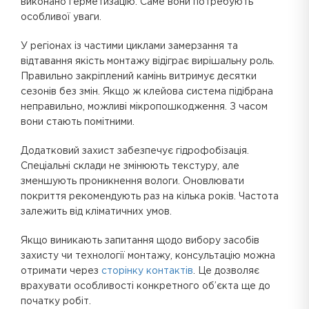
виконано герметизацію. Саме вони потребують
особливої уваги.
У регіонах із частими циклами замерзання та
відтавання якість монтажу відіграє вирішальну роль.
Правильно закріплений камінь витримує десятки
сезонів без змін. Якщо ж клейова система підібрана
неправильно, можливі мікропошкодження. З часом
вони стають помітними.
Додатковий захист забезпечує гідрофобізація.
Спеціальні склади не змінюють текстуру, але
зменшують проникнення вологи. Оновлювати
покриття рекомендують раз на кілька років. Частота
залежить від кліматичних умов.
Якщо виникають запитання щодо вибору засобів
захисту чи технології монтажу, консультацію можна
отримати через
сторінку контактів
. Це дозволяє
врахувати особливості конкретного об’єкта ще до
початку робіт.