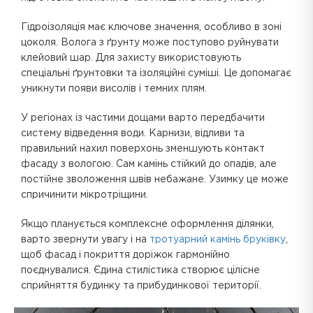
Гідроізоляція має ключове значення, особливо в зоні
цоколя. Волога з ґрунту може поступово руйнувати
клейовий шар. Для захисту використовують
спеціальні ґрунтовки та ізоляційні суміші. Це допомагає
уникнути появи висолів і темних плям.
У регіонах із частими дощами варто передбачити
систему відведення води. Карнизи, відливи та
правильний нахил поверхонь зменшують контакт
фасаду з вологою. Сам камінь стійкий до опадів, але
постійне зволоження швів небажане. Узимку це може
спричинити мікротріщини.
Якщо планується комплексне оформлення ділянки,
варто звернути увагу і на
тротуарний камінь бруківку
,
щоб фасад і покриття доріжок гармонійно
поєднувалися. Єдина стилістика створює цілісне
сприйняття будинку та прибудинкової території.