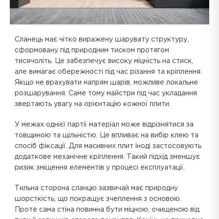
Сланець має чітко виражену шарувату структуру,
сформовану під природним тиском протягом
тисячоліть. Це забезпечує високу міцність на стиск,
але вимагає обережності під час різання та кріплення.
Якщо не врахувати напрям шарів, можливе локальне
розшарування. Саме тому майстри під час укладання
звертають увагу на орієнтацію кожної плити.
У межах однієї партії матеріал може відрізнятися за
товщиною та щільністю. Це впливає на вибір клею та
спосіб фіксації. Для масивних плит іноді застосовують
додаткове механічне кріплення. Такий підхід зменшує
ризик зміщення елементів у процесі експлуатації.
Тильна сторона сланцю зазвичай має природну
шорсткість, що покращує зчеплення з основою.
Проте сама стіна повинна бути міцною, очищеною від