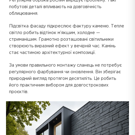
Регулярна обрізка рослин вирішує проблему. Такі
побутові деталі впливають на довговічність
облицювання.
Підсвітка фасаду підкреслює фактуру каменю. Тепле
світло робить відтінок м’якшим, холодне —
стриманішим. Грамотно розташовані світильники
створюють виразний ефект у вечірній час. Камінь
стає частиною архітектурної композиції.
За умови правильного монтажу сланець не потребує
регулярного фарбування чи оновлення. Він зберігає
природний вигляд протягом десятиліть. Це робить
його практичним вибором для довгострокових
проєктів.