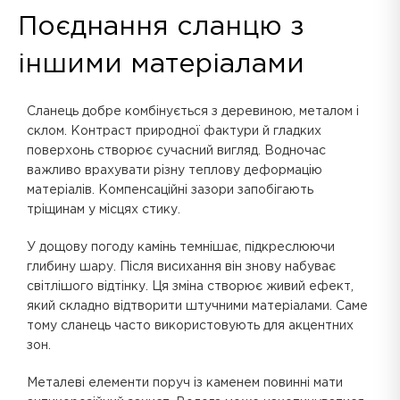
Поєднання сланцю з
іншими матеріалами
Сланець добре комбінується з деревиною, металом і
склом. Контраст природної фактури й гладких
поверхонь створює сучасний вигляд. Водночас
важливо врахувати різну теплову деформацію
матеріалів. Компенсаційні зазори запобігають
тріщинам у місцях стику.
У дощову погоду камінь темнішає, підкреслюючи
глибину шару. Після висихання він знову набуває
світлішого відтінку. Ця зміна створює живий ефект,
який складно відтворити штучними матеріалами. Саме
тому сланець часто використовують для акцентних
зон.
Металеві елементи поруч із каменем повинні мати