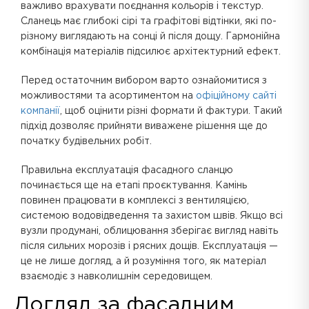
важливо врахувати поєднання кольорів і текстур.
Сланець має глибокі сірі та графітові відтінки, які по-
різному виглядають на сонці й після дощу. Гармонійна
комбінація матеріалів підсилює архітектурний ефект.
Перед остаточним вибором варто ознайомитися з
можливостями та асортиментом на
офіційному сайті
компанії
, щоб оцінити різні формати й фактури. Такий
підхід дозволяє прийняти виважене рішення ще до
початку будівельних робіт.
Правильна експлуатація фасадного сланцю
починається ще на етапі проєктування. Камінь
повинен працювати в комплексі з вентиляцією,
системою водовідведення та захистом швів. Якщо всі
вузли продумані, облицювання зберігає вигляд навіть
після сильних морозів і рясних дощів. Експлуатація —
це не лише догляд, а й розуміння того, як матеріал
взаємодіє з навколишнім середовищем.
Догляд за фасадним