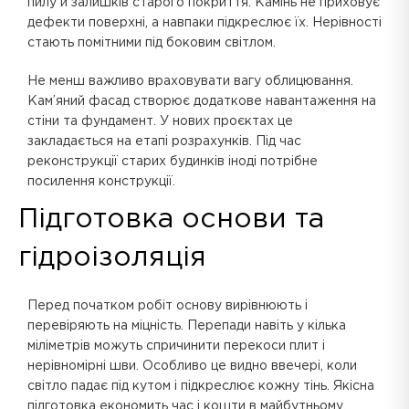
пилу й залишків старого покриття. Камінь не приховує
дефекти поверхні, а навпаки підкреслює їх. Нерівності
стають помітними під боковим світлом.
Не менш важливо враховувати вагу облицювання.
Кам’яний фасад створює додаткове навантаження на
стіни та фундамент. У нових проєктах це
закладається на етапі розрахунків. Під час
реконструкції старих будинків іноді потрібне
посилення конструкції.
Підготовка основи та
гідроізоляція
Перед початком робіт основу вирівнюють і
перевіряють на міцність. Перепади навіть у кілька
міліметрів можуть спричинити перекоси плит і
нерівномірні шви. Особливо це видно ввечері, коли
світло падає під кутом і підкреслює кожну тінь. Якісна
підготовка економить час і кошти в майбутньому.