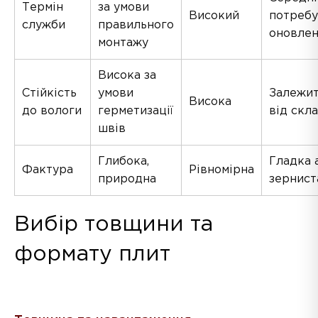
Термін
за умови
Високий
потребу
служби
правильного
оновле
монтажу
Висока за
Стійкість
умови
Залежи
Висока
до вологи
герметизації
від скл
швів
Глибока,
Гладка 
Фактура
Рівномірна
природна
зернист
Вибір товщини та
формату плит