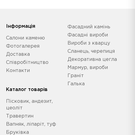
Iнформація
Фасадний камінь
Фасадні вироби
Салони каменю
Вироби з кварцу
Фотогалерея
Сланець, черепиця
Доставка
Декоративна цегла
Співробітництво
Мармур, вироби
Контакти
Граніт
Галька
Каталог товарів
Пісковик, андезит,
цеоліт
Травертин
Вапняк, ліпаріт, туф
Бруківка