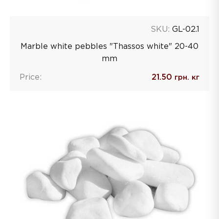
SKU:
GL-02.1
Marble white pebbles "Thassos white" 20-40
mm
Price:
21.50
грн. кг