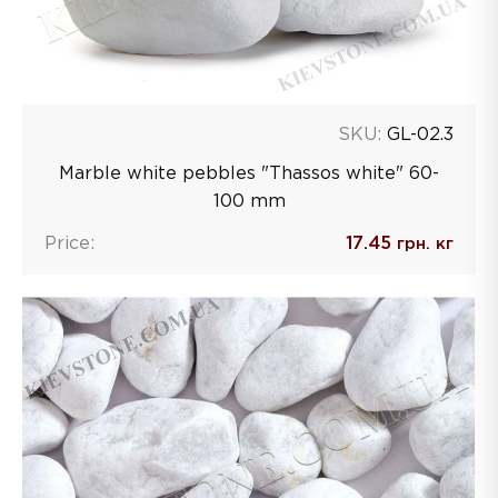
SKU:
GL-02.3
Marble white pebbles "Thassos white" 60-
100 mm
Price:
17.45
грн. кг