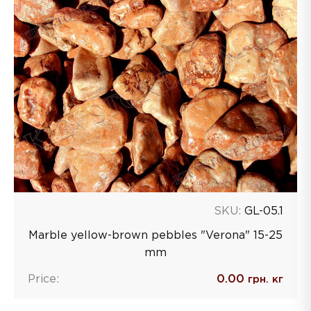
SKU:
GL-05.1
Marble yellow-brown pebbles "Verona" 15-25
mm
Price:
0.00
грн. кг