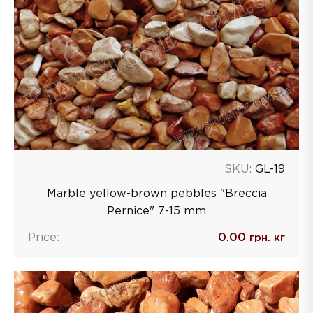
SKU:
GL-19
Marble yellow-brown pebbles "Breccia
Pernice" 7-15 mm
Price:
0.00
грн. кг