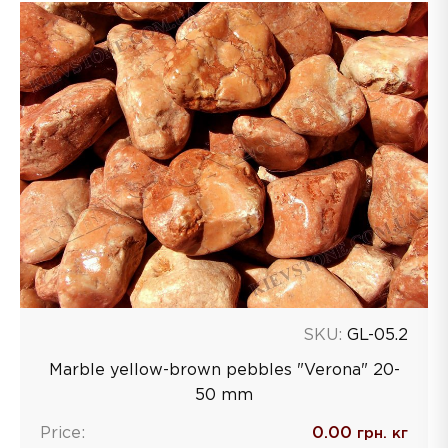
SKU:
GL-05.2
Marble yellow-brown pebbles "Verona" 20-
50 mm
Price:
0.00
грн. кг