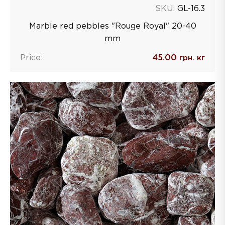
SKU:
GL-16.3
Marble red pebbles "Rouge Royal" 20-40
mm
Price:
45.00
грн. кг