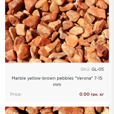
SKU:
GL-05
Marble yellow-brown pebbles "Verona" 7-15
mm
Price:
0.00
грн. кг