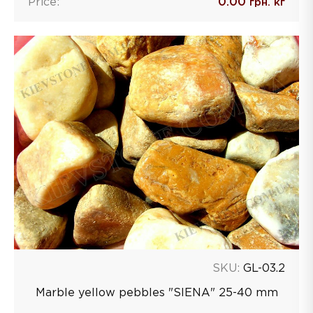
Price:
0.00
грн. кг
SKU:
GL-03.2
Marble yellow pebbles "SIENA" 25-40 mm