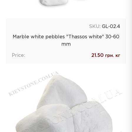
SKU:
GL-02.4
Marble white pebbles "Thassos white" 30-60
mm
Price:
21.50
грн. кг