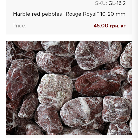
SKU:
GL-16.2
Marble red pebbles "Rouge Royal" 10-20 mm
Price:
45.00
грн. кг