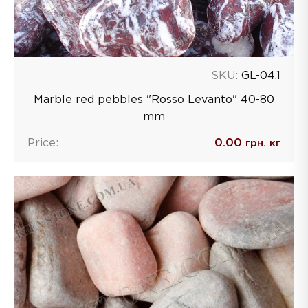
SKU:
GL-04.1
Marble red pebbles "Rosso Levanto" 40-80
mm
Price:
0.00
грн. кг