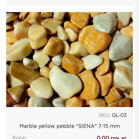
SKU:
GL-03
Marble yellow pebble "SIENA" 7-15 mm
Price:
0.00
грн. кг