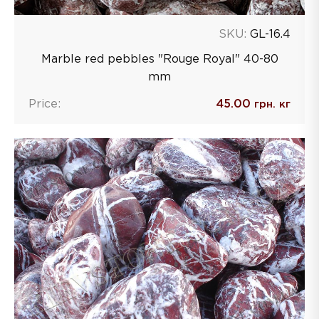
SKU:
GL-16.4
Marble red pebbles "Rouge Royal" 40-80
mm
Price:
45.00
грн. кг