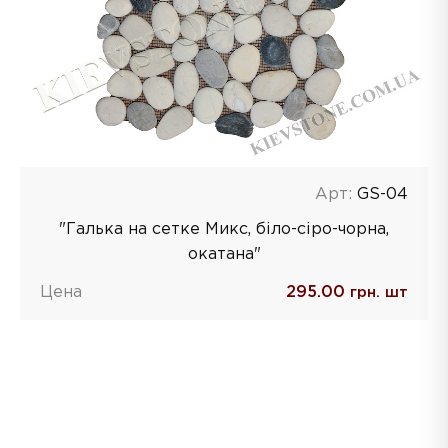
Арт:
GS-04
"Галька на сетке Микс, біло-сіро-чорна,
окатана"
Цена
295.00
грн. шт