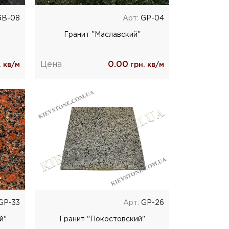
B-08
Арт:
GP-04
Гранит "Маславский"
Цена
0.00
 кв/м
грн. кв/м
GP-33
Арт:
GP-26
й"
Гранит "Покостовский"