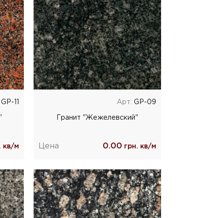
GP-11
Арт:
GP-09
"
Гранит "Жежелевский"
Цена
0.00
 кв/м
грн. кв/м