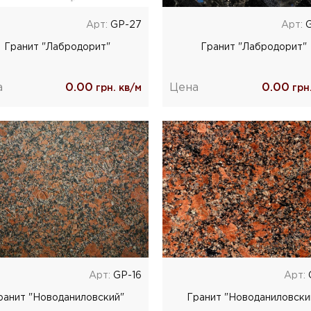
Арт:
GP-27
Арт:
G
Гранит "Лабродорит"
Гранит "Лабродорит"
а
0.00
Цена
0.00
грн. кв/м
грн.
Арт:
GP-16
Арт:
ранит "Новоданиловский"
Гранит "Новоданиловски