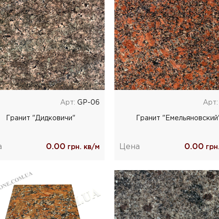
Арт:
GP-06
Арт:
Гранит "Дидковичи"
Гранит "Емельяновский
а
0.00
Цена
0.00
грн. кв/м
грн.