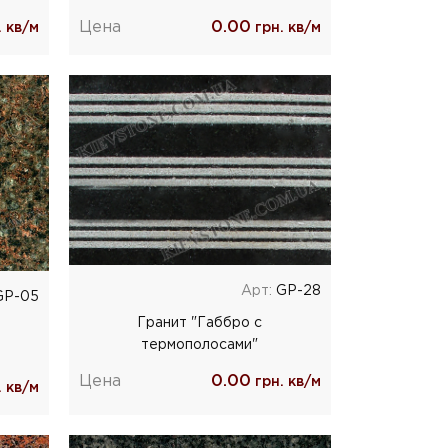
Цена
0.00
 кв/м
грн. кв/м
Арт:
GP-28
P-05
Гранит "Габбро с
термополосами"
Цена
0.00
грн. кв/м
 кв/м