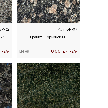
GP-32
Арт:
GP-07
ий"
Гранит "Корнинский"
Цена
0.00
 кв/м
грн. кв/м