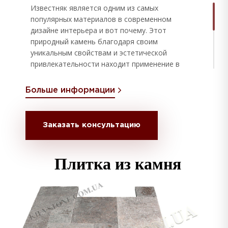
Известняк является одним из самых
популярных материалов в современном
дизайне интерьера и вот почему. Этот
природный камень благодаря своим
уникальным свойствам и эстетической
привлекательности находит применение в
создании необычайных и стильных
пространств. Известняк отличается мягкими
Больше информации
тонами, которые варьируются от белых и
кремовых до светло-серых оттенков, идеально
подходящих для создания спокойной
Заказать консультацию
атмосферы. Он также имеет неповторимую
текстуру, придающую глубину и интерес к
любому интерьеру.
Плитка из камня