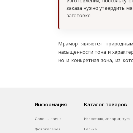
изготовления, поскольку 
заказа нужно утвердить ма
заготовке.
Мрамор является природным
насыщенности тона и характе
но и конкретная зона, из ко
изделия
, их желательно согла
Для первичного расчёта подг
выступами. Отдельно отметь
определить форму заготовки, 
Информация
Каталог товаров
Салоны камня
Известняк, липарит, туф
Фотогалерея
Галька