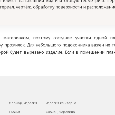
он влияет на внешний вид и итоговую геометрию. Пер
териал, чертёж, обработку поверхности и расположение
 материалом, поэтому соседние участки одной пл
ру прожилок. Для небольшого подоконника важен не т
торой будет вырезано изделие. Если в помещении пл
совывать вместе, чтобы рисунок и оттенки поддержива
отовьте размеры проёма, фотографии окна и стены,
те, какие стороны останутся видимыми после мон
необходимость обработки торцов и положение декорат
Мрамор, изделия
Изделия из кварца
Гранит
Сланец, черепица