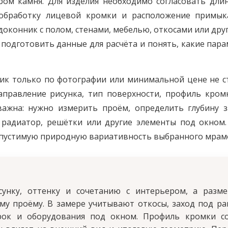
ом камня. Для изделия необходимо согласовать длину
 обработку лицевой кромки и расположение примык
доконник с полом, стенами, мебелью, откосами или д
подготовить данные для расчёта и понять, какие пар
к только по фотографии или минимальной цене не ст
аправление рисунка, тип поверхности, профиль кром
важна: нужно измерить проём, определить глубину 
 радиатор, решётки или другие элементы под окном.
опустимую природную вариативность выбранного мрам
нку, оттенку и сочетанию с интерьером, а разме
му проёму. В замере учитывают откосы, заход под ра
рок и оборудования под окном. Профиль кромки со