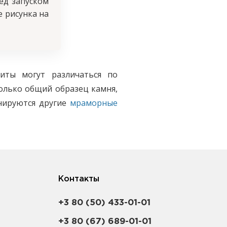
ед запуском
 рисунка на
иты могут различаться по
олько общий образец камня,
анируются другие
мраморные
ли общую композицию.
 а также схему с желаемыми
тажа. Эти данные помогают
ивной кромки.
Контакты
+3 80 (50) 433-01-01
+3 80 (67) 689-01-01