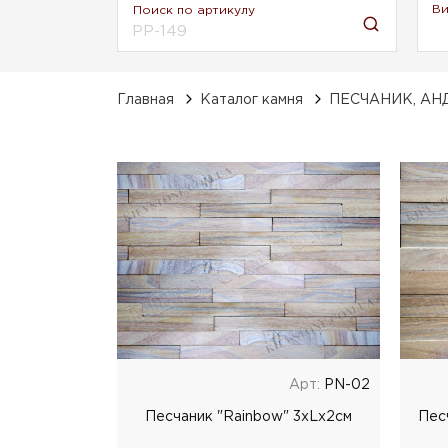
Ви
Поиск по артикулу
Главная
Каталог камня
ПЕСЧАНИК, АН
Арт:
PN-02
Песчаник "Rainbow" 3xLx2cм
Пес