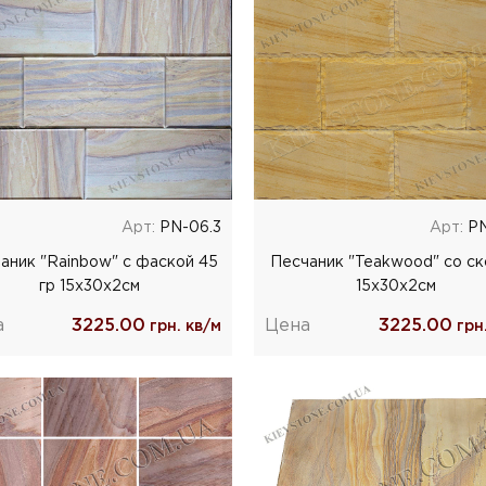
Арт:
PN-06.3
Арт:
РN
аник "Rainbow" с фаской 45
Песчаник "Teakwood" со с
гр 15х30х2см
15x30x2cм
а
3225.00
Цена
3225.00
грн. кв/м
грн.