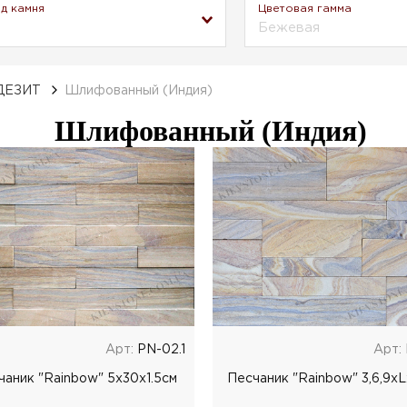
д камня
Цветовая гамма
Бежевая
ДЕЗИТ
Шлифованный (Индия)
Шлифованный (Индия)
Арт:
PN-02.1
Арт:
чаник "Rainbow" 5x30x1.5см
Песчаник "Rainbow" 3,6,9x