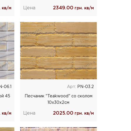
Цена
2349.00
 кв/м
грн. кв/м
-06.1
Арт:
РN-03.2
ой 45
Песчаник "Teakwood" со сколом
10x30x2cм
Цена
2025.00
 кв/м
грн. кв/м