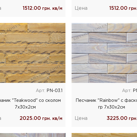
а
1512.00
Цена
1512.00
грн. кв/м
грн.
Арт:
РN-03.1
Арт:
РN
аник "Teakwood" со сколом
Песчаник "Rainbow" с фаск
7x30x2cм
гр 7х30х2см
а
2025.00
Цена
3225.00
грн. кв/м
грн.