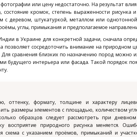
фотографии или цену недостаточно. На результат вли
 состояние кромок, степень выраженности рисунка и
м с деревом, штукатуркой, металлом или однотонной
оёмы, углы, примыкания и предполагаемое направлени
ндии в Украине для конкретной задачи, сначала опр
а позволяет сосредоточить внимание на природном цве
. Для сравнения близких по назначению пород можно 
ми будущего интерьера или фасада. Такой порядок по
ту.
ю, оттенку, формату, толщине и характеру лицев
авить размеры элементов с площадью, количеством угл
сколько образцов следует рассмотреть при дневном
ьку восприятие природного рисунка меняется. Ошиб
я схема с указанием проёмов, примыканий и участк