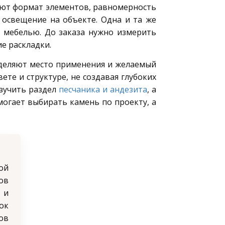
яют формат элементов, равномерность
 освещение на объекте. Одна и та же
 мебелью. До заказа нужно измерить
е раскладки.
еделяют место применения и желаемый
те и структуре, не создавая глубоких
изучить раздел
песчаника и андезита
, а
могает выбирать камень по проекту, а
ой
ов
 и
ок
ов