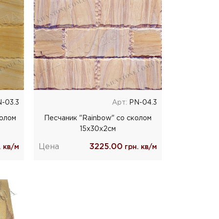
-03.3
Арт:
РN-04.3
колом
Песчаник "Rainbow" со сколом
15х30х2см
Цена
3225.00
 кв/м
грн. кв/м