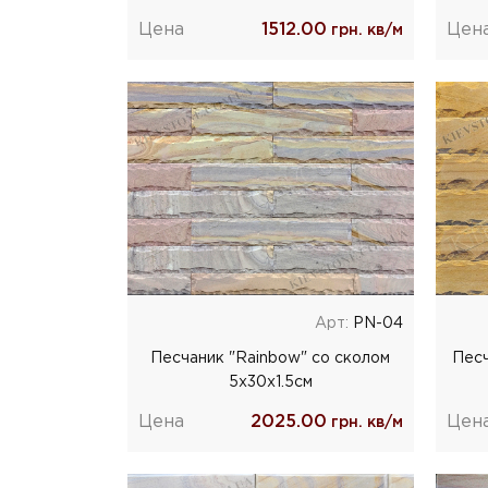
Цена
1512.00
Цен
грн. кв/м
Арт:
PN-04
Песчаник "Rainbow" со сколом
Песч
5x30x1.5cм
Цена
2025.00
Цен
грн. кв/м