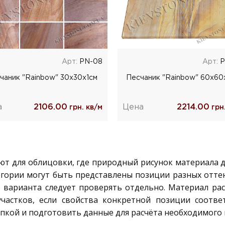
Арт:
РN-08
Арт:
Р
чаник "Rainbow" 30x30x1cм
Песчаник "Rainbow" 60х60
а
2106.00
Цена
2214.00
грн. кв/м
грн.
 для облицовки, где природный рисунок материала до
егории могут быть представлены позиции разных отте
 варианта следует проверять отдельно. Материал рас
участков, если свойства конкретной позиции соотве
пкой и подготовить данные для расчёта необходимого 