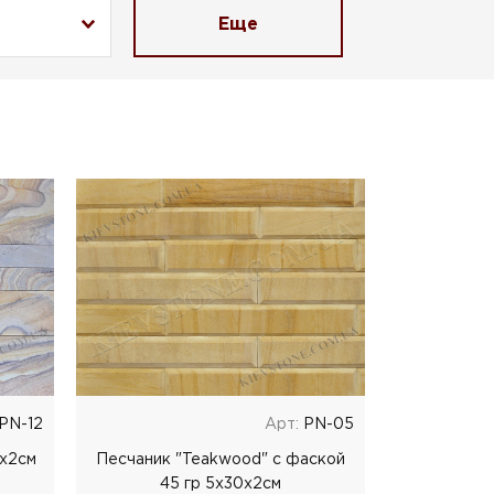
Еще
PN-12
Арт:
РN-05
Lx2cм
Песчаник "Teakwood" с фаской
45 гр 5х30х2см