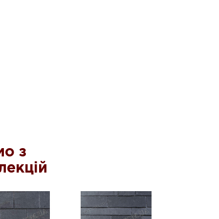
о з
лекцій