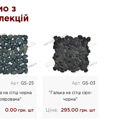
о з
лекцій
Арт:
GS-25
Арт:
GS-03
а на сітці чорна
"Галька на сітці сіро-
олірована"
чорна"
0.00
Ціна:
295.00
грн. шт
грн. шт