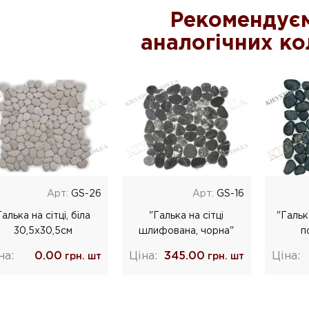
Рекомендуєм
аналогічних ко
Арт:
GS-26
Арт:
GS-16
Галька на сітці, біла
"Галька на сітці
"Гальк
30,5х30,5см
шлифована, чорна"
п
на:
0.00
Ціна:
345.00
Ціна:
грн. шт
грн. шт