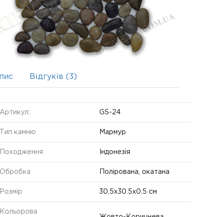
пис
Відгуків (3)
Артикул:
GS-24
Тип камню
Мармур
Походження
Індонезія
Обробка
Полірована, окатана
Розмір
30.5х30.5х0.5 см
Кольорова
Жовто-Коричнева