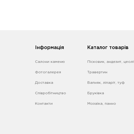
Iнформація
Каталог товарів
Салони каменю
Пісковик, андезит, цеолі
Фотогалерея
Травертин
Доставка
Вапняк, ліпаріт, туф
Співробітництво
Бруківка
Контакти
Мозаїка, панно