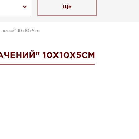
Ще
ачений" 10х10х5см
АЧЕНИЙ" 10Х10Х5СМ