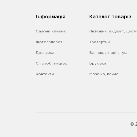
Iнформація
Каталог товарів
Салони каменю
Пісковик, андезит, цеолі
Фотогалерея
Травертин
Доставка
Вапняк, ліпаріт, туф
Співробітництво
Бруківка
Контакти
Мозаїка, панно
© 