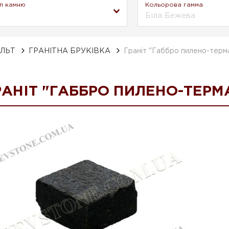
п камню
Кольорова гамма
Біла Бежева
АЛЬТ
ГРАНІТНА БРУКІВКА
Граніт "Габбро пилено-терм
РАНІТ "ГАББРО ПИЛЕНО-ТЕРМ