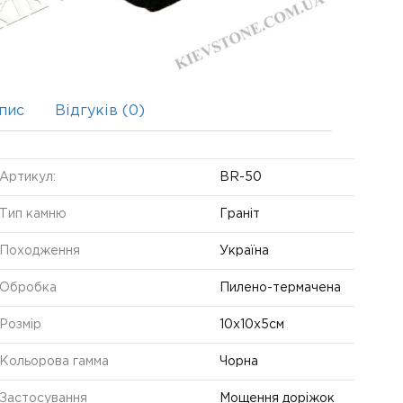
пис
Відгуків (0)
Артикул:
BR-50
Тип камню
Граніт
Походження
Україна
Обробка
Пилено-термачена
Розмір
10х10х5см
Кольорова гамма
Чорна
Застосування
Мощення доріжок