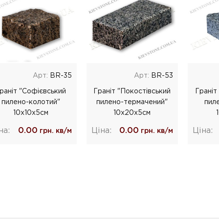
Арт:
BR-35
Арт:
BR-53
раніт "Софієвський
Граніт "Покостівський
Граніт
пилено-колотий"
пилено-термачений"
пил
10х10х5см
10х20х5см
на:
0.00
Ціна:
0.00
Ціна:
грн. кв/м
грн. кв/м