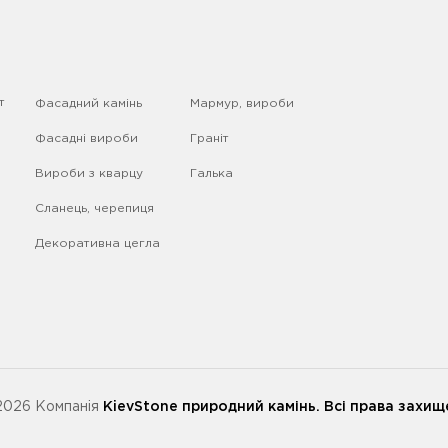
т
Фасадний камінь
Мармур, вироби
Фасадні вироби
Граніт
Вироби з кварцу
Галька
Сланець, черепиця
Декоративна цегла
2026 Компанія
KievStone
природний камінь.
Всі права захище