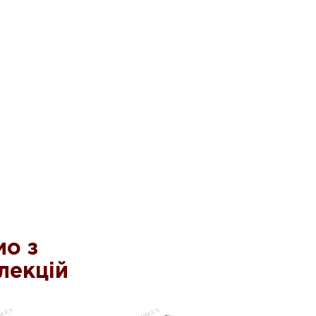
о з
лекцій