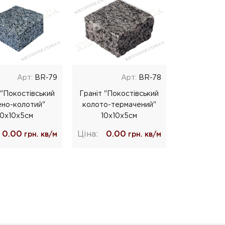
Арт:
BR-79
Арт:
BR-78
 "Покостівський
Граніт "Покостівський
ено-колотий"
колото-термачений"
10х10х5см
10х10х5см
0.00
Ціна:
0.00
грн. кв/м
грн. кв/м