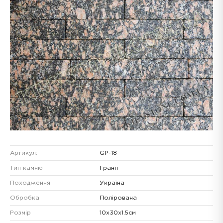
Артикул:
GP-18
Тип камню
Граніт
Походження
Україна
Обробка
Полірована
Розмір
10х30х1.5см