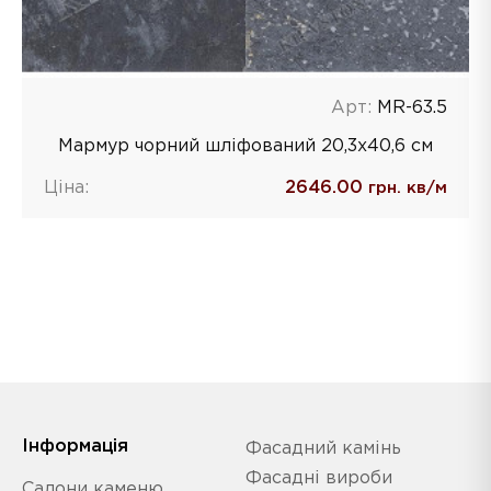
Арт:
MR-63.5
Мармур чорний шліфований 20,3х40,6 см
Ціна:
2646.00
грн. кв/м
Iнформація
Фасадний камінь
Фасадні вироби
Салони каменю