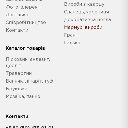
Вироби з кварцу
Фотогалерея
Сланець, черепиця
Доставка
Декоративна цегла
Співробітництво
Мармур, вироби
Контакти
Граніт
Галька
Каталог товарів
Пісковик, андезит,
цеоліт
Травертин
Вапняк, ліпаріт, туф
Бруківка
Мозаїка, панно
Контакти
+3 80 (50) 433-01-01