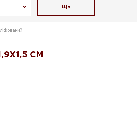
Ще
шліфований
,9X1,5 СМ