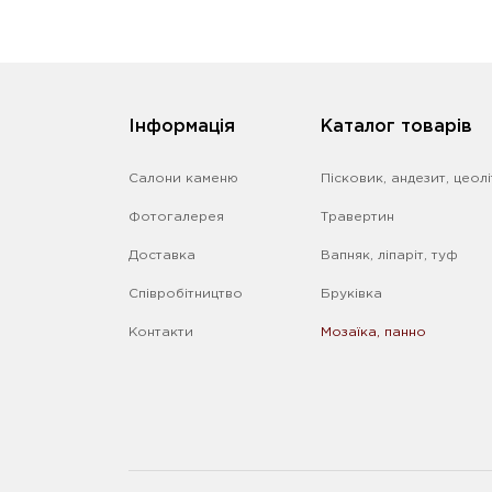
Iнформація
Каталог товарів
Салони каменю
Пісковик, андезит, цеолі
Фотогалерея
Травертин
Доставка
Вапняк, ліпаріт, туф
Співробітництво
Бруківка
Контакти
Мозаїка, панно