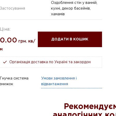
Оздоблення стін у ванній,
Застосування
кухні, декор басейнів,
хамамів
Ціна:
0.00
ДОДАТИ В КОШИК
грн. кв/
м
Організація доставка по Україні та закордон
Гнучка система
Умови замовлення і
знижок
відвантаження
Рекомендуєм
аналогічних ко