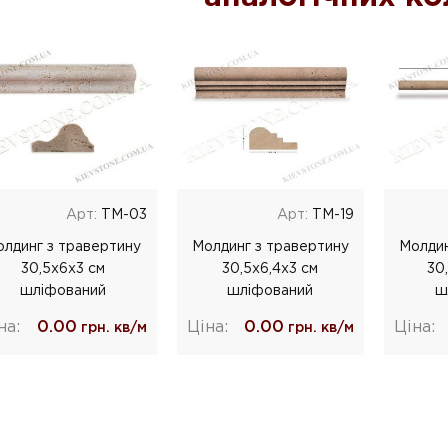
Арт:
TM-03
Арт:
TM-19
лдинг з травертину
Молдинг з травертину
Молдин
30,5x6x3 см
30,5x6,4x3 см
30,
шліфований
шліфований
ш
на:
0.00
Ціна:
0.00
Ціна:
грн. кв/м
грн. кв/м