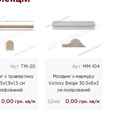
Арт:
TM-20
Арт:
MM-104
г з травертину
Молдинг з мармуру
5x1,9x1,5 см
Victory Beige 30,5x6x3
ліфований
см полірований
0.00
Ціна:
0.00
грн. кв/м
грн. кв/м