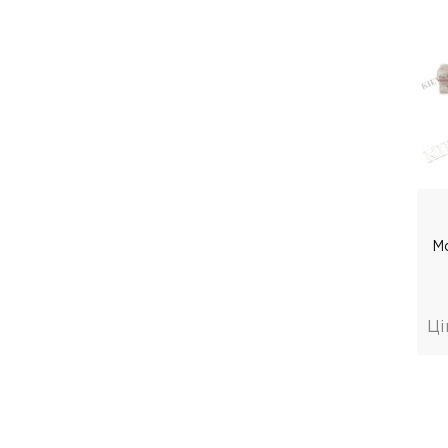
Мо
Ці