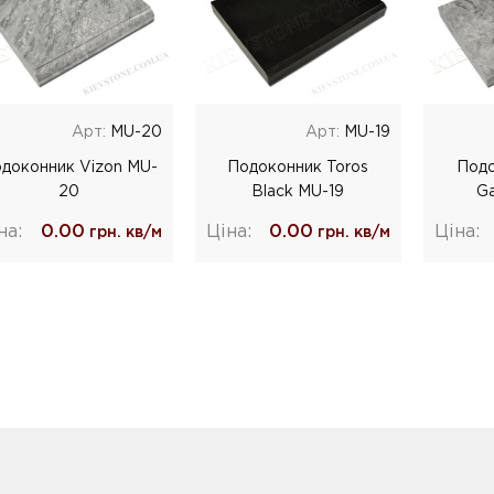
Арт:
MU-20
Арт:
MU-19
доконник Vizon MU-
Подоконник Toros
Подо
20
Black MU-19
Ga
на:
0.00
Ціна:
0.00
Ціна:
грн. кв/м
грн. кв/м