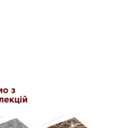
о з
лекцій