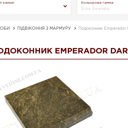
п камню
Кольорова гамма
Біла Бежева
РОБИ
ПІДВІКОННЯ З МАРМУРУ
Подоконник Emperador 
ОДОКОННИК EMPERADOR DARK